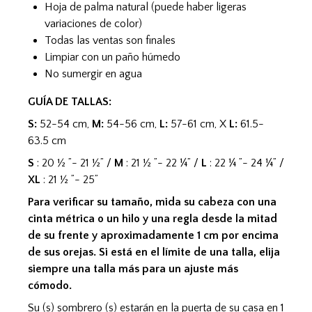
Hoja de palma natural (puede haber ligeras
variaciones de color)
Todas las ventas son finales
Limpiar con un paño húmedo
No sumergir en agua
GUÍA DE TALLAS:
S:
52-54 cm,
M:
54-56 cm,
L:
57-61 cm, X
L:
61.5-
63.5 cm
S
: 20 ½ ”- 21 ½” /
M
: 21 ½ ”- 22 ¼” /
L
: 22 ¼ ”- 24 ¼” /
XL
: 21 ½ ”- 25”
Para verificar su tamaño, mida su cabeza con una
cinta métrica o un hilo y una regla desde la mitad
de su frente y aproximadamente 1 cm por encima
de sus orejas. Si está en el límite de una talla, elija
siempre una talla más para un ajuste más
cómodo.
Su (s) sombrero (s) estarán en la puerta de su casa en 1