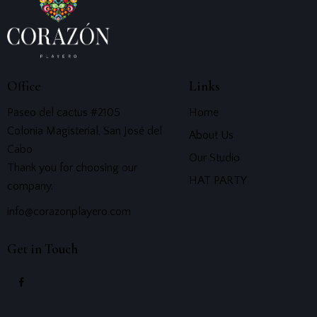
Office
Links
Paseo del cactus #2105
Home
Colonia Magisterial, San José del
About Us
Cabo
Our Studio
Thank you for choosing our
HAT PARTY
company.
info@corazonplayero.com
Get in Touch