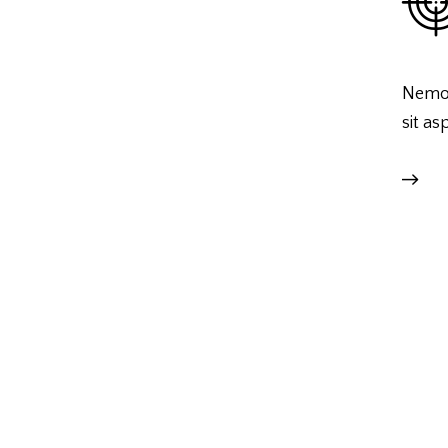
Nemo 
sit as